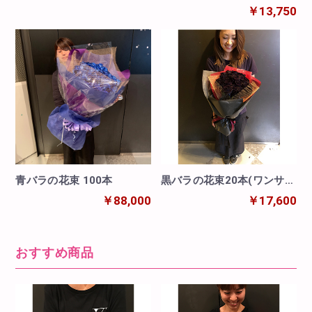
イプ)
￥13,750
青バラの花束 100本
黒バラの花束20本(ワンサイ
ドタイプ)
￥88,000
￥17,600
おすすめ商品