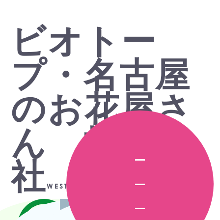
ビオトー
プ・名古屋
のお花屋さ
ん 株式会
社
WEST FIELD