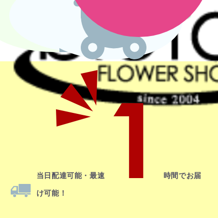
1
当日配達
可能・最速
時間でお届
け可能！