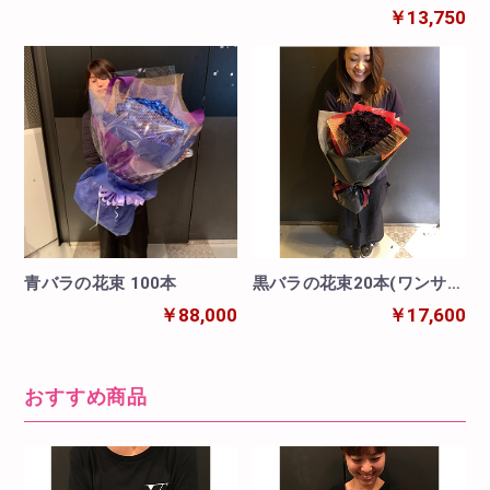
イプ)
￥13,750
青バラの花束 100本
黒バラの花束20本(ワンサイ
ドタイプ)
￥88,000
￥17,600
おすすめ商品