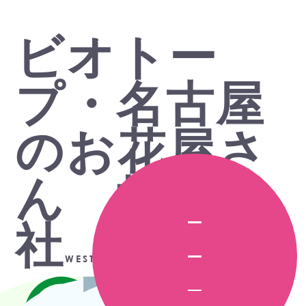
ビオトー
プ・名古屋
のお花屋さ
ん 株式会
社
WEST FIELD