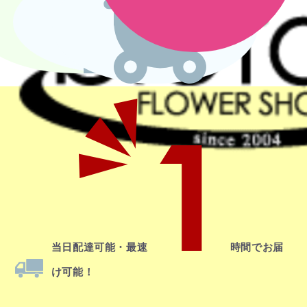
1
当日配達
可能・最速
時間でお届
け可能！