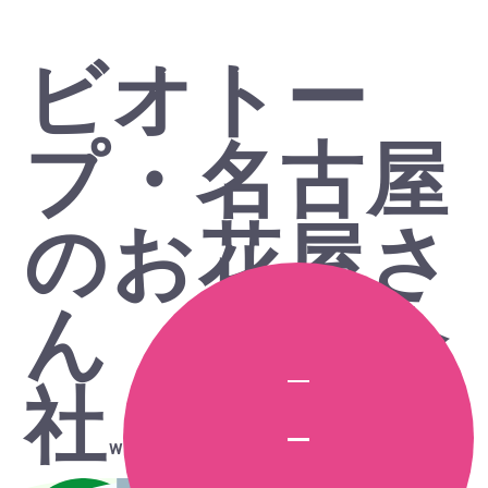
ビオトー
プ・名古屋
のお花屋さ
ん 株式会
社
WEST FIELD