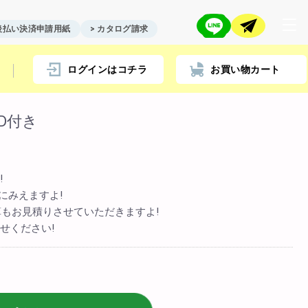
 後払い決済申請用紙
> カタログ請求
ログインはコチラ
お買い物カート
D付き
店舗情報一覧
!
> biotop 名古屋店
にみえますよ!
> biotop 梅田店
もお見積りさせていただきますよ!
> biotop 心斎橋店
任せください!
> biotop 北新地店
> biotop 阪神尼崎店
> biotop 堺東店
> biotop 南船場店