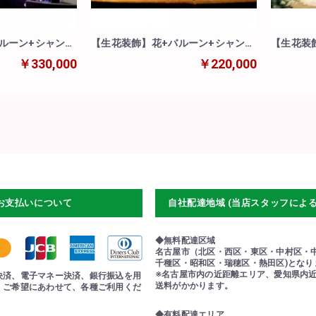
ルーン+シャンパ
【生花装飾】花+バルーン+シャンパ
【生花装飾
ンタワー!
￥330,000
￥220,000
お支払いについて
自社配達地域 (当店スタッフによ
◆無料配達区域
名古屋市（北区・西区・東区・中村区・
千種区・昭和区・瑞穂区・熱田区)となり
※名古屋市内の近距離エリア、愛知県内
決済、電子マネー決済、銀行振込を用
送料がかかります。
。ご希望にあわせて、各種ご利用くだ
◆有料配達エリア