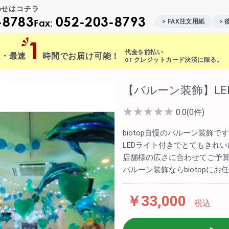
わせはコチラ
-8783
052-203-8793
Fax:
> FAX注文用紙
>
1
代金を前払い
能・最速
時間でお届け可能！
or クレジットカード決済に限る。
ite Contents
【バルーン装飾】LE
★
★
★
★
★
0.0(0件)
立て札制作
biotop自慢のバルーン装飾です
サプライズ装飾ギャラリー
LEDライト付きでとてもきれい
店舗様の広さに合わせてご予算
FAX注文用紙
バルーン装飾ならbiotopにお
後払い決済申請用紙
￥33,000
税込
カタログ請求
ント
みアレンジメント
配達可能エリア