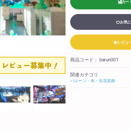
カー
)
スタッフブログ
み花束
biotopについて
お気
ワー
店舗情報
テル装飾
レビュ
法人様向け
会社概要
商品コード：
barun001
採用情報
関連カテゴリ
バルーン・布・生花装飾