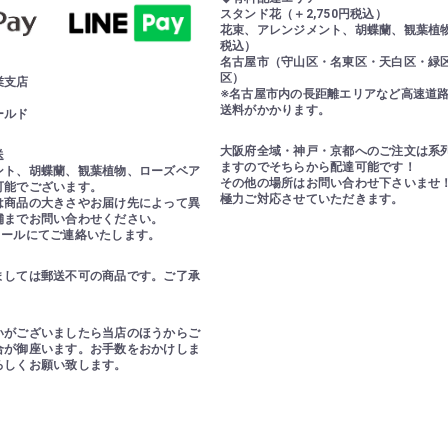
スタンド花（＋2,750円税込）
花束、アレンジメント、胡蝶蘭、観葉植物（
税込）
名古屋市（守山区・名東区・天白区・緑
区）
業支店
※名古屋市内の長距離エリアなど高速道
送料がかかります。
ールド
大阪府全域・神戸・京都へのご注文は系
送
ますのでそちらから配達可能です！
ント、胡蝶蘭、観葉植物、ローズベア
その他の場所はお問い合わせ下さいませ
可能でございます。
極力ご対応させていただきます。
は商品の大きさやお届け先によって異
舗までお問い合わせください。
メールにてご連絡いたします。
ましては郵送不可の商品です。ご了承
いがございましたら当店のほうからご
合が御座います。お手数をおかけしま
ろしくお願い致します。