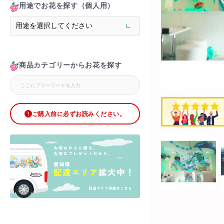
> 花束(フラワーブーケ
用途でお花を探す（個人用）
> バルーン＆ぬいぐる
> メモリアルフラワー
> ラグジュアリーフラ
> バラ
商品カテゴリーからお花を探す
> サプライズ装飾・ホ
> バルーン装飾
> シャンパンタワー
> アーチ
ご購入前に必ずお読みください。
> ブリザードフラワー
> ボックスフラワー
> ローズベア
> 金額調整オプション