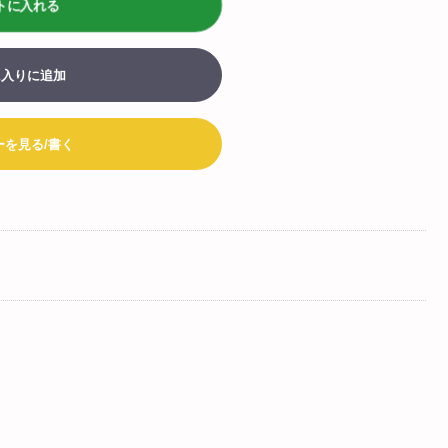
トに入れる
> biotop 広島店
に入りに追加
ログインはコチラ
お買い物カート
ーを見る/書く
052-203-8783
Tel:
052-203-8793
Fax: