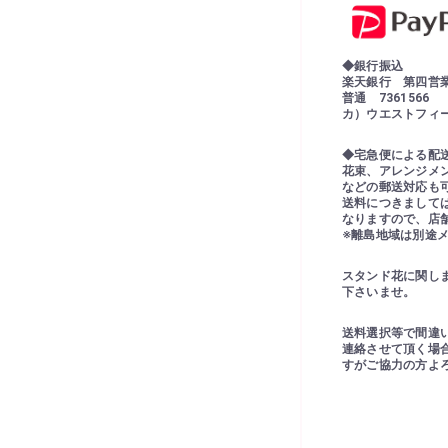
◆銀行振込
楽天銀行 第四営
普通 7361566
カ）ウエストフィ
◆宅急便による配
花束、アレンジメ
などの郵送対応も
送料につきまして
なりますので、店
※離島地域は別途
スタンド花に関し
下さいませ。
送料選択等で間違
連絡させて頂く場
すがご協力の方よ