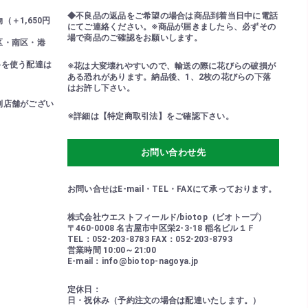
◆不良品の返品をご希望の場合は商品到着当日中に電話
＋1,650円
にてご連絡ください。※商品が届きましたら、必ずその
場で商品のご確認をお願いします。
区・南区・港
路を使う配達は
※花は大変壊れやすいので、輸送の際に花びらの破損が
ある恐れがあります。納品後、1、2枚の花びらの下落
はお許し下さい。
列店舗がござい
※詳細は【特定商取引法】をご確認下さい。
！
お問い合わせ先
お問い合せはE-mail・TEL・FAXにて承っております。
株式会社ウエストフィールド/biotop（ビオトープ）
〒460-0008 名古屋市中区栄2-3-18 稲名ビル１Ｆ
TEL：052-203-8783 FAX：052-203-8793
営業時間 10:00～21:00
E-mail：info@biotop-nagoya.jp
定休日：
日・祝休み（予約注文の場合は配達いたします。）