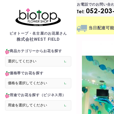
お電話でのお問い合
052-203
Tel:
当日配達
可
ビオトープ・名古屋のお花屋さん
株式会社WEST FIELD
biotop S
商品カテゴリーからお花を探す
商品一覧カテゴリー
> フラワースタンド
価格帯でお花を探す
> バルーンスタンド
> オーダーメイド
> 胡蝶蘭
用途でお花を探す（ビジネス用）
> 観葉植物
> フラワーアレンジメ
> バルーン＆ぬいぐる