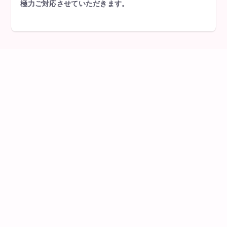
極力ご対応させていただきます。
ビオトープ・名古屋のお花屋さん
WEST FIELD
株式会社
ライブフラワー、コンサートフラワーならbiotopビオトープに
お任せください！スタンド花、バルーンや開店祝いも
名古屋・栄の花屋biotop(ビオトープ)
LINEで相談する