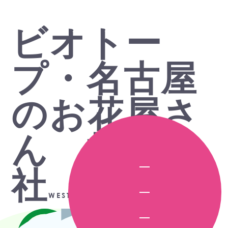
ビオトー
プ・名古屋
のお花屋さ
ん 株式会
社
WEST FIELD