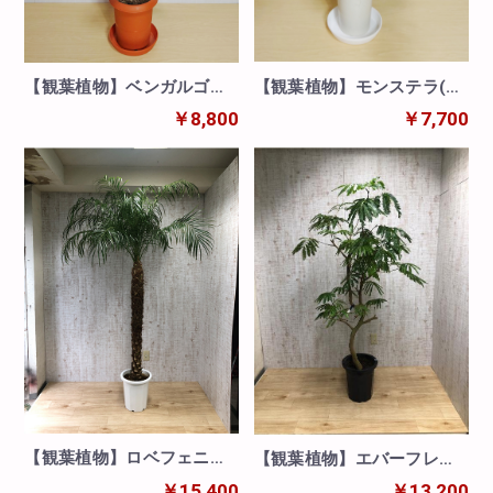
【観葉植物】モンステラ(8
【観葉植物】ベンガルゴム
号鉢)※取寄商品の為、入荷
(8号鉢)※取寄商品の為、入
￥7,700
￥8,800
後発送
荷後発送
【観葉植物】ロベフェニッ
【観葉植物】エバーフレッ
クス(10号鉢)※取寄商品の
シュ(10号鉢)※取寄商品の
￥15,400
￥13,200