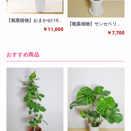
【観葉植物】おまかせ(10号
【観葉植物】サンセベリア
鉢)※取寄商品の為、入荷後
￥11,000
(8号鉢)※取寄商品の為、入
￥7,700
発送
荷後発送
おすすめ商品