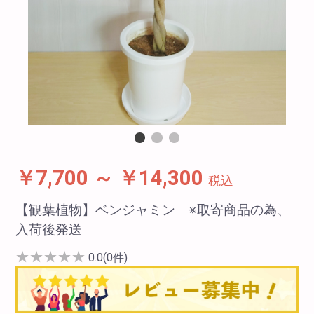
￥7,700 ～ ￥14,300
税込
【観葉植物】ベンジャミン ※取寄商品の為、
入荷後発送
★
★
★
★
★
0.0(0件)