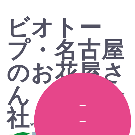
ビオトー
プ・名古屋
のお花屋さ
ん 株式会
社
WEST FIELD