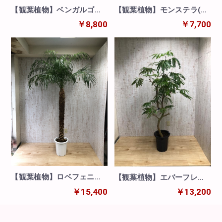
【観葉植物】モンステラ(8
【観葉植物】ベンガルゴム
号鉢)※取寄商品の為、入荷
(8号鉢)※取寄商品の為、入
￥7,700
￥8,800
後発送
荷後発送
【観葉植物】ロベフェニッ
【観葉植物】エバーフレッ
クス(10号鉢)※取寄商品の
シュ(10号鉢)※取寄商品の
￥15,400
￥13,200
為、入荷後発送
為、入荷後発送