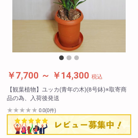
￥7,700 ～ ￥14,300
税込
【観葉植物】ユッカ(青年の木)(8号鉢)※取寄商
品の為、入荷後発送
★
★
★
★
★
0.0(0件)