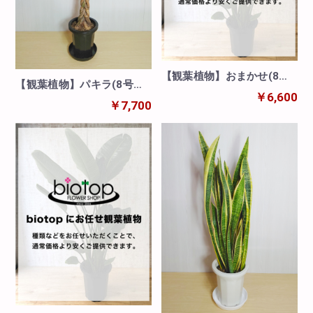
【観葉植物】おまかせ(8号
【観葉植物】パキラ(8号
鉢)※取寄商品の為、入荷後
￥6,600
鉢)※取寄商品の為、入荷後
￥7,700
発送
発送