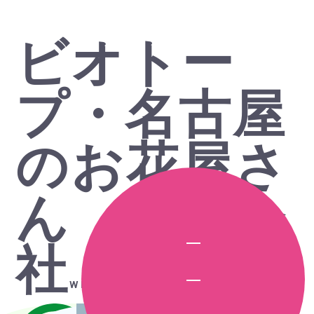
ビオトー
プ・名古屋
のお花屋さ
ん 株式会
社
WEST FIELD