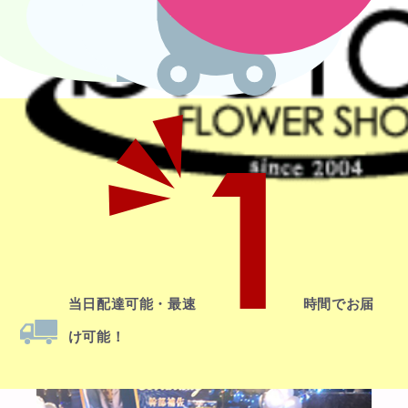
1
当日配達
可能・最速
時間でお届
け可能！