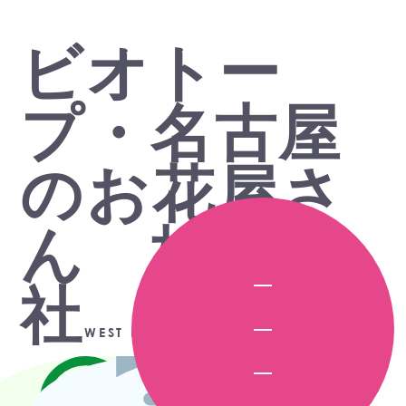
ビオトー
プ・名古屋
のお花屋さ
ん 株式会
社
WEST FIELD