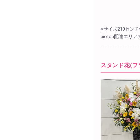
※サイズ210セン
biotop配達エ
スタンド花(フ