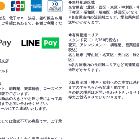
◆無料配達区域
名古屋市（北区・西区・東区・中村区・
千種区・昭和区・瑞穂区・熱田区)となり
※名古屋市内の近距離エリア、愛知県内
決済、電子マネー決済、銀行振込を用
送料がかかります。
。ご希望にあわせて、各種ご利用くだ
◆有料配達エリア
スタンド花（＋2,750円税込）
花束、アレンジメント、胡蝶蘭、観葉植物（
税込）
名古屋市（守山区・名東区・天白区・緑
区）
業支店
※名古屋市内の長距離エリアなど高速道
送料がかかります。
ールド
大阪府全域・神戸・京都へのご注文は系
送
ますのでそちらから配達可能です！
ント、胡蝶蘭、観葉植物、ローズベア
その他の場所はお問い合わせ下さいませ
可能でございます。
極力ご対応させていただきます。
は商品の大きさやお届け先によって異
舗までお問い合わせください。
メールにてご連絡いたします。
ましては郵送不可の商品です。ご了承