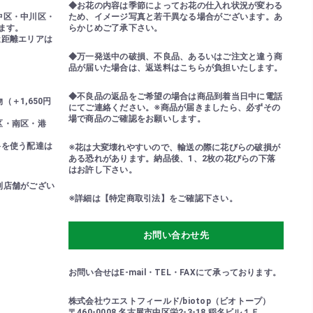
◆お花の内容は季節によってお花の仕入れ状況が変わる
中区・中川区・
ため、イメージ写真と若干異なる場合がございます。あ
ます。
らかじめご了承下さい。
近距離エリアは
◆万一発送中の破損、不良品、あるいはご注文と違う商
品が届いた場合は、返送料はこちらが負担いたします。
◆不良品の返品をご希望の場合は商品到着当日中に電話
＋1,650円
にてご連絡ください。※商品が届きましたら、必ずその
場で商品のご確認をお願いします。
区・南区・港
路を使う配達は
※花は大変壊れやすいので、輸送の際に花びらの破損が
ある恐れがあります。納品後、1、2枚の花びらの下落
はお許し下さい。
列店舗がござい
※詳細は【特定商取引法】をご確認下さい。
！
お問い合わせ先
お問い合せはE-mail・TEL・FAXにて承っております。
株式会社ウエストフィールド/biotop（ビオトープ）
〒460-0008 名古屋市中区栄2-3-18 稲名ビル１Ｆ