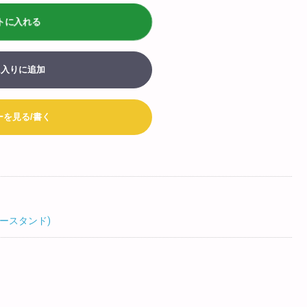
> biotop 広島店
トに入れる
ログインはコチラ
に入りに追加
お買い物カート
ーを見る/書く
052-203-8783
Tel:
052-203-8793
Fax:
ースタンド)