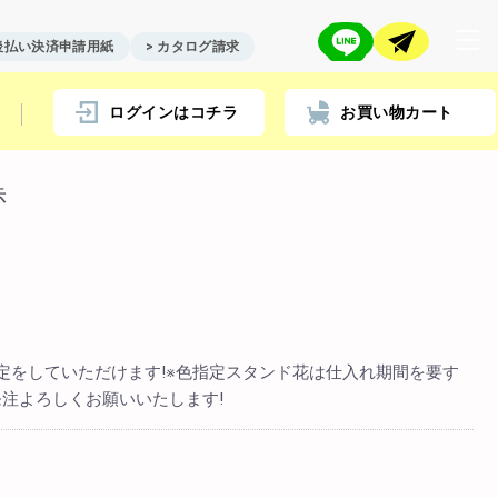
 後払い決済申請用紙
> カタログ請求
ログインはコチラ
お買い物カート
赤
店舗情報一覧
> biotop 名古屋店
> biotop 梅田店
> biotop 心斎橋店
定をしていただけます!※色指定スタンド花は仕入れ期間を要す
> biotop 北新地店
注よろしくお願いいたします!
> biotop 阪神尼崎店
> biotop 堺東店
> biotop 南船場店