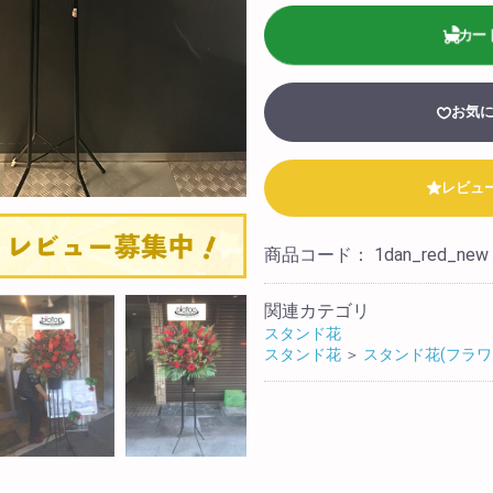
)
スタッフブログ
カー
み花束
biotopについて
ワー
お気
店舗情報
テル装飾
法人様向け
レビュ
会社概要
商品コード：
1dan_red_new
採用情報
関連カテゴリ
スタンド花
スタンド花
＞
スタンド花(フラワ