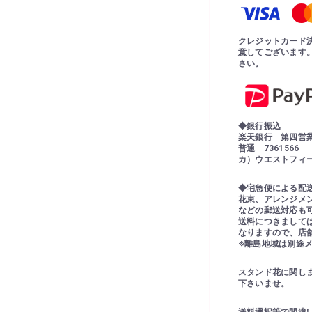
クレジットカード
意してございます
さい。
◆銀行振込
楽天銀行 第四営
普通 7361566
カ）ウエストフィ
◆宅急便による配
花束、アレンジメ
などの郵送対応も
送料につきまして
なりますので、店
※離島地域は別途
スタンド花に関し
下さいませ。