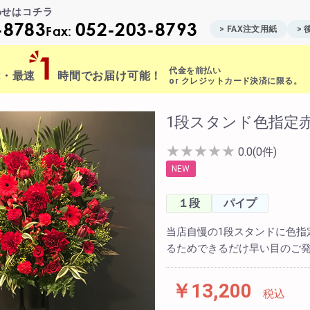
わせはコチラ
-8783
052-203-8793
Fax:
> FAX注文用紙
>
1
代金を前払い
能・最速
時間でお届け可能！
or クレジットカード決済に限る。
ite Contents
1段スタンド色指定
★
★
★
★
★
0.0(0件)
立て札制作
NEW
サプライズ装飾ギャラリー
１段
パイプ
FAX注文用紙
当店自慢の1段スタンドに色指
るためできるだけ早い目のご発
後払い決済申請用紙
カタログ請求
ント
￥13,200
税込
みアレンジメント
配達可能エリア