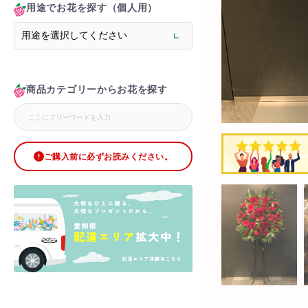
> 花束(フラワーブーケ
用途でお花を探す（個人用）
> バルーン＆ぬいぐる
> メモリアルフラワー
> ラグジュアリーフラ
> バラ
商品カテゴリーからお花を探す
> サプライズ装飾・ホ
> バルーン装飾
> シャンパンタワー
> アーチ
ご購入前に必ずお読みください。
> ブリザードフラワー
> ボックスフラワー
> ローズベア
> 金額調整オプション