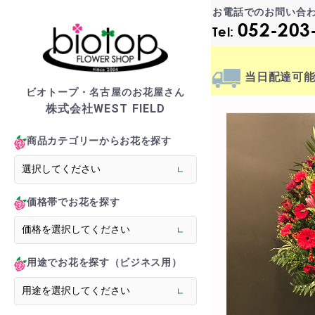
お電話でのお問い合
052-203
Tel:
当日配達
可
ビオトープ・名古屋のお花屋さん
株式会社WEST FIELD
biotop S
商品カテゴリーからお花を探す
商品一覧カテゴリー
> フラワースタンド
価格帯でお花を探す
> バルーンスタンド
> オーダーメイド
> 胡蝶蘭
用途でお花を探す（ビジネス用）
> 観葉植物
> フラワーアレンジメ
> バルーン＆ぬいぐる