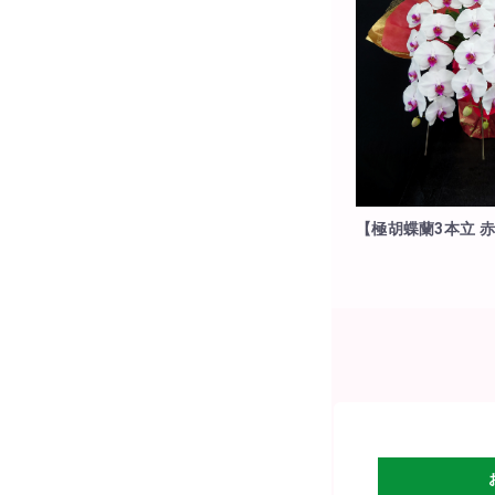
【極胡蝶蘭3本立 
有(ご注文から10日