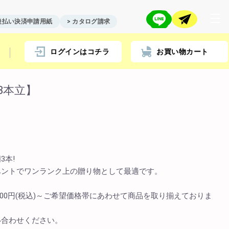
 後払い決済申請用紙
> カタログ請求
ログインはコチラ
お買い物カート
3本立】
店舗情報一覧
> biotop 名古屋店
> biotop 梅田店
3本!
> biotop 心斎橋店
ベントでワンランク上の贈り物として最適です。
> biotop 北新地店
> biotop 阪神尼崎店
100円(税込)～ご希望価格帯にあわせて商品を取り揃えておりま
> biotop 堺東店
い合わせください。
> biotop 南船場店