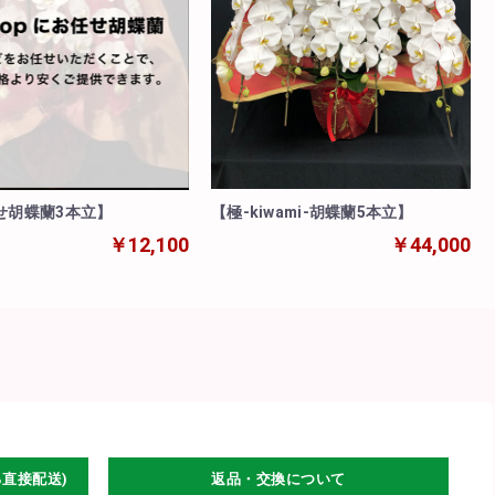
【極‐kiwami‐胡蝶蘭5本立】
せ胡蝶蘭3本立】
￥44,000
￥12,100
る直接配送)
返品・交換について