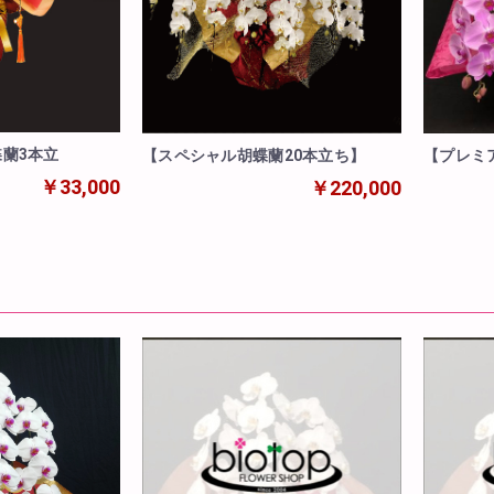
蘭3本立
【スペシャル胡蝶蘭20本立ち】
【プレミ
※即日納
￥33,000
￥220,000