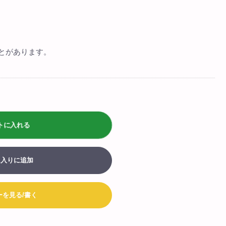
> biotop 広島店
ログインはコチラ
とがあります。
お買い物カート
052-203-8783
Tel:
052-203-8793
Fax:
トに入れる
に入りに追加
ーを見る/書く