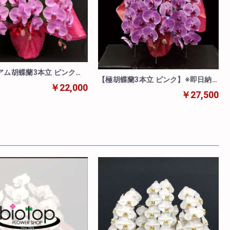
アム胡蝶蘭3本立 ピンク】
【極胡蝶蘭3本立 ピンク】※即日納
品希望の場合は要問合
￥22,000
品希望の場合は要問合
￥27,500