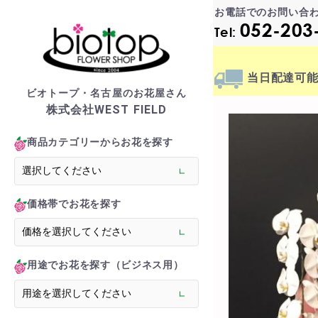
お電話でのお問い合
052-203
Tel:
当日配達
可
ビオトープ・名古屋のお花屋さん
株式会社WEST FIELD
biotop S
商品カテゴリーからお花を探す
商品一覧カテゴリー
> フラワースタンド
価格帯でお花を探す
> バルーンスタンド
> オーダーメイド
> 胡蝶蘭
用途でお花を探す（ビジネス用）
> 観葉植物
> フラワーアレンジメ
> バルーン＆ぬいぐる