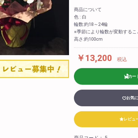
)
商品について
スタッフブログ
み花束
色 : 白
biotopについて
輪数:約18～24輪
ワー
※季節により輪数が変動するこ
店舗情報
高さ:約100cm
テル装飾
法人様向け
￥13,200
税込
会社概要
採用情報
カー
お気
レビュ
商品コード：
5