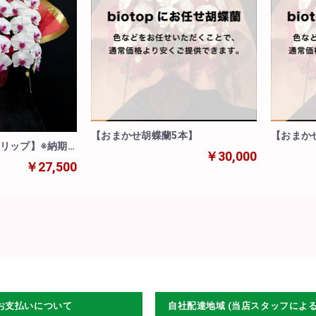
【おまかせ胡蝶蘭5本】
【おまか
赤リップ】※納期
￥30,000
間以上)
￥27,500
お支払いについて
自社配達地域 (当店スタッフによ