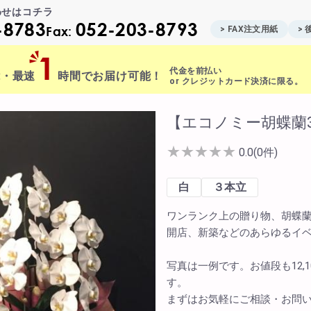
わせはコチラ
-8783
052-203-8793
Fax:
> FAX注文用紙
>
1
代金を前払い
能・最速
時間でお届け可能！
or クレジットカード決済に限る。
ite Contents
【エコノミー胡蝶蘭
★
★
★
★
★
0.0(0件)
立て札制作
白
３本立
サプライズ装飾ギャラリー
ワンランク上の贈り物、胡蝶蘭
FAX注文用紙
開店、新築などのあらゆるイ
後払い決済申請用紙
写真は一例です。お値段も12,
カタログ請求
す。
ント
まずはお気軽にご相談・お問
みアレンジメント
配達可能エリア