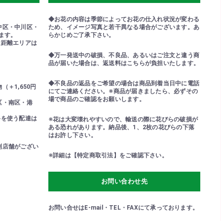
◆お花の内容は季節によってお花の仕入れ状況が変わる
中区・中川区・
ため、イメージ写真と若干異なる場合がございます。あ
ます。
らかじめご了承下さい。
近距離エリアは
◆万一発送中の破損、不良品、あるいはご注文と違う商
品が届いた場合は、返送料はこちらが負担いたします。
◆不良品の返品をご希望の場合は商品到着当日中に電話
＋1,650円
にてご連絡ください。※商品が届きましたら、必ずその
場で商品のご確認をお願いします。
区・南区・港
路を使う配達は
※花は大変壊れやすいので、輸送の際に花びらの破損が
ある恐れがあります。納品後、1、2枚の花びらの下落
はお許し下さい。
列店舗がござい
※詳細は【特定商取引法】をご確認下さい。
！
お問い合わせ先
お問い合せはE-mail・TEL・FAXにて承っております。