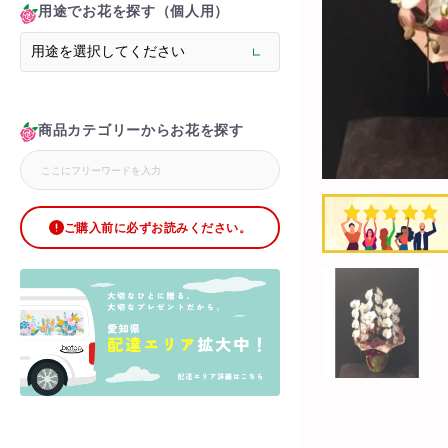
> 花束(フラワーブーケ
用途でお花を探す（個人用）
> バルーン＆ぬいぐる
> メモリアルフラワー
> ラグジュアリーフラ
> バラ
商品カテゴリーからお花を探す
> サプライズ装飾・ホ
> バルーン装飾
> シャンパンタワー
> アーチ
ご購入前に必ずお読みください。
> ブリザードフラワー
> ボックスフラワー
> ローズベア
> 金額調整オプション